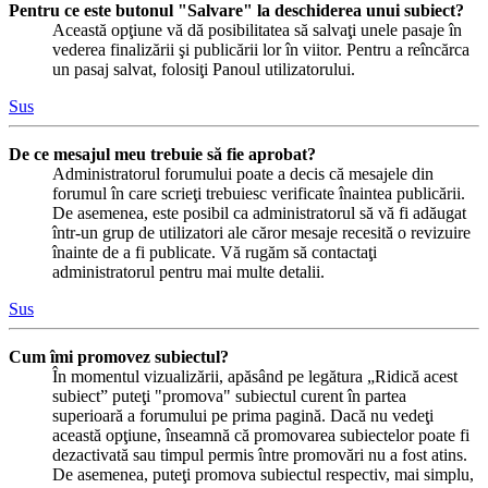
Pentru ce este butonul "Salvare" la deschiderea unui subiect?
Această opţiune vă dă posibilitatea să salvaţi unele pasaje în
vederea finalizării şi publicării lor în viitor. Pentru a reîncărca
un pasaj salvat, folosiţi Panoul utilizatorului.
Sus
De ce mesajul meu trebuie să fie aprobat?
Administratorul forumului poate a decis că mesajele din
forumul în care scrieţi trebuiesc verificate înaintea publicării.
De asemenea, este posibil ca administratorul să vă fi adăugat
într-un grup de utilizatori ale căror mesaje recesită o revizuire
înainte de a fi publicate. Vă rugăm să contactaţi
administratorul pentru mai multe detalii.
Sus
Cum îmi promovez subiectul?
În momentul vizualizării, apăsând pe legătura „Ridică acest
subiect” puteţi "promova" subiectul curent în partea
superioară a forumului pe prima pagină. Dacă nu vedeţi
această opţiune, înseamnă că promovarea subiectelor poate fi
dezactivată sau timpul permis între promovări nu a fost atins.
De asemenea, puteţi promova subiectul respectiv, mai simplu,