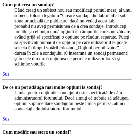
Cum pot crea un sondaj?
Când creaţi un subiect nou sau modificaţi primul mesaj al unui
subiect, folosiți legătura “Creare sondaj” din tab-ul aflat sub
zona principală de publicare; dacă nu vedeţi acest tab,
probabil nu aveţi permisiunea de a crea sondaje. Introduceţi
un titlu şi cel puţin două opţiuni în câmpurile corespunzătoare,
având grijă să specificaţi o opţiune pe rânduri separate. Puteţi
să specificaţi numărul de opţiuni pe care utilizatorul le poate
selecta în timpul votării folosind „Opţiuni per utilizator”,
durata în zile a sondajului (0 înseamnă un sondaj permanent)
şi în cele din urmă opţiunea ce permite utilizatorilor să-şi
schimbe voturile.
Sus
De ce nu pot adăuga mai multe opţiuni la sondaj?
Limita pentru opţiunile sondajului este specificată de către
administratorul forumului. Dacă simțiţi că trebuie să adăugaţi
opţiuni suplimentare sondajului peste limita permisă, atunci
contactaţi administratorul forumului.
Sus
Cum modific sau şterg un sondaj?