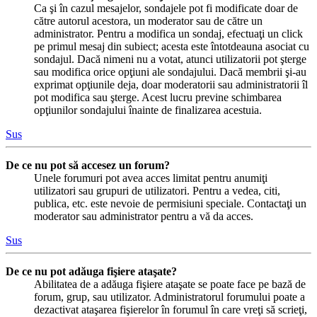
Ca şi în cazul mesajelor, sondajele pot fi modificate doar de
către autorul acestora, un moderator sau de către un
administrator. Pentru a modifica un sondaj, efectuaţi un click
pe primul mesaj din subiect; acesta este întotdeauna asociat cu
sondajul. Dacă nimeni nu a votat, atunci utilizatorii pot şterge
sau modifica orice opţiuni ale sondajului. Dacă membrii şi-au
exprimat opţiunile deja, doar moderatorii sau administratorii îl
pot modifica sau şterge. Acest lucru previne schimbarea
opţiunilor sondajului înainte de finalizarea acestuia.
Sus
De ce nu pot să accesez un forum?
Unele forumuri pot avea acces limitat pentru anumiţi
utilizatori sau grupuri de utilizatori. Pentru a vedea, citi,
publica, etc. este nevoie de permisiuni speciale. Contactaţi un
moderator sau administrator pentru a vă da acces.
Sus
De ce nu pot adăuga fişiere ataşate?
Abilitatea de a adăuga fişiere ataşate se poate face pe bază de
forum, grup, sau utilizator. Administratorul forumului poate a
dezactivat ataşarea fişierelor în forumul în care vreţi să scrieţi,