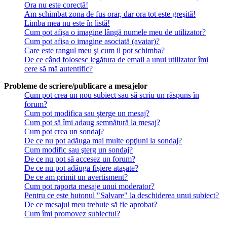
Ora nu este corectă!
Am schimbat zona de fus orar, dar ora tot este greşită!
Limba mea nu este în listă!
Cum pot afişa o imagine lângă numele meu de utilizator?
Cum pot afișa o imagine asociată (avatar)?
Care este rangul meu şi cum il pot schimba?
De ce când folosesc legătura de email a unui utilizator îmi
cere să mă autentific?
Probleme de scriere/publicare a mesajelor
Cum pot crea un nou subiect sau să scriu un răspuns în
forum?
Cum pot modifica sau şterge un mesaj?
Cum pot să îmi adaug semnătură la mesaj?
Cum pot crea un sondaj?
De ce nu pot adăuga mai multe opţiuni la sondaj?
Cum modific sau şterg un sondaj?
De ce nu pot să accesez un forum?
De ce nu pot adăuga fişiere ataşate?
De ce am primit un avertisment?
Cum pot raporta mesaje unui moderator?
Pentru ce este butonul "Salvare" la deschiderea unui subiect?
De ce mesajul meu trebuie să fie aprobat?
Cum îmi promovez subiectul?