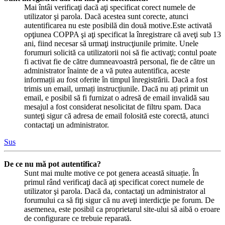
Mai întâi verificaţi dacă aţi specificat corect numele de
utilizator şi parola. Dacă acestea sunt corecte, atunci
autentificarea nu este posibilă din două motive.Este activată
opţiunea COPPA şi aţi specificat la înregistrare că aveţi sub 13
ani, fiind necesar să urmaţi instrucţiunile primite. Unele
forumuri solicită ca utilizatorii noi să fie activaţi; contul poate
fi activat fie de către dumneavoastră personal, fie de către un
administrator înainte de a vă putea autentifica, aceste
informații au fost oferite în timpul înregistrării. Dacă a fost
trimis un email, urmați instrucțiunile. Dacă nu ați primit un
email, e posibil să fi furnizat o adresă de email invalidă sau
mesajul a fost considerat nesolicitat de filtru spam. Daca
sunteţi sigur că adresa de email folosită este corectă, atunci
contactaţi un administrator.
Sus
De ce nu mă pot autentifica?
Sunt mai multe motive ce pot genera această situație. În
primul rând verificaţi dacă aţi specificat corect numele de
utilizator şi parola. Dacă da, contactaţi un administrator al
forumului ca să fiţi sigur că nu aveţi interdicţie pe forum. De
asemenea, este posibil ca proprietarul site-ului să aibă o eroare
de configurare ce trebuie reparată.