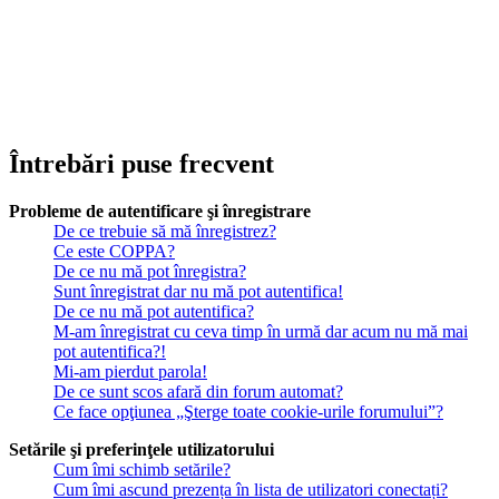
Întrebări puse frecvent
Probleme de autentificare şi înregistrare
De ce trebuie să mă înregistrez?
Ce este COPPA?
De ce nu mă pot înregistra?
Sunt înregistrat dar nu mă pot autentifica!
De ce nu mă pot autentifica?
M-am înregistrat cu ceva timp în urmă dar acum nu mă mai
pot autentifica?!
Mi-am pierdut parola!
De ce sunt scos afară din forum automat?
Ce face opţiunea „Şterge toate cookie-urile forumului”?
Setările şi preferinţele utilizatorului
Cum îmi schimb setările?
Cum îmi ascund prezența în lista de utilizatori conectați?