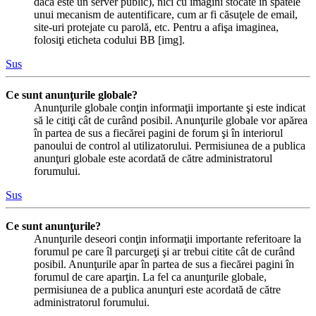
dacă este un server public), nici cu imagini stocate în spatele
unui mecanism de autentificare, cum ar fi căsuţele de email,
site-uri protejate cu parolă, etc. Pentru a afişa imaginea,
folosiţi eticheta codului BB [img].
Sus
Ce sunt anunţurile globale?
Anunţurile globale conţin informaţii importante şi este indicat
să le citiţi cât de curând posibil. Anunţurile globale vor apărea
în partea de sus a fiecărei pagini de forum şi în interiorul
panoului de control al utilizatorului. Permisiunea de a publica
anunţuri globale este acordată de către administratorul
forumului.
Sus
Ce sunt anunţurile?
Anunţurile deseori conţin informaţii importante referitoare la
forumul pe care îl parcurgeţi şi ar trebui citite cât de curând
posibil. Anunţurile apar în partea de sus a fiecărei pagini în
forumul de care aparţin. La fel ca anunţurile globale,
permisiunea de a publica anunţuri este acordată de către
administratorul forumului.