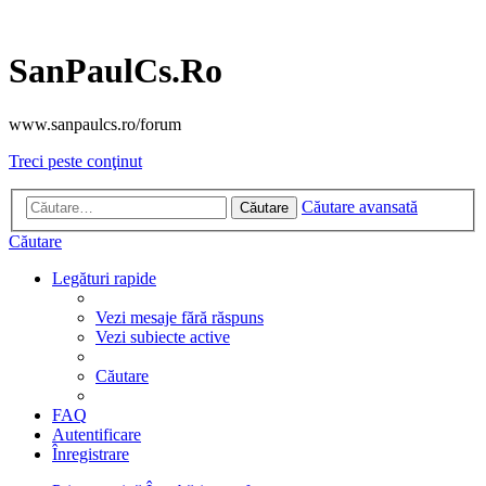
SanPaulCs.Ro
www.sanpaulcs.ro/forum
Treci peste conţinut
Căutare avansată
Căutare
Căutare
Legături rapide
Vezi mesaje fără răspuns
Vezi subiecte active
Căutare
FAQ
Autentificare
Înregistrare