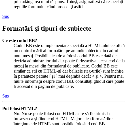
prin adăugarea unui răspuns. Totuşi, asiguraţi-vă că respectaţi
regulile forumului când procedaţi astfel.
Sus
Formatări şi tipuri de subiecte
Ce este codul BB?
Codul BB este o implementare specială a HTML-ului ce oferă
un control mărit al formatării pe anumite obiecte din cadrul
unui mesaj. Posibilitatea de a folosi codul BB este dată de
decizia administratorului dar poate fi dezactivat acest cod de la
mesaj la mesaj din formularul de publicare. Codul BB este
similar ca stil cu HTML-ul dar balizele (tag-urile) sunt închise
în paranteze pătrate [ şi ] mai degrabă decât < şi >. Pentru mai
multe informaţii despre codul BB, consultaţi ghidul care poate
fi accesat din pagina de publicare.
Sus
Pot folosi HTML?
Nu. Nu se poate folosi cod HTML care să fie trimis la
browser ca şi fiind cod HTML. Majoritatea formatărilor
întreţinute de HTML sunt posibile folosind cod BB.