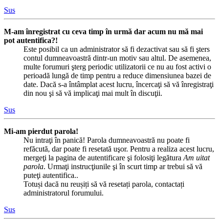
Sus
M-am înregistrat cu ceva timp în urmă dar acum nu mă mai
pot autentifica?!
Este posibil ca un administrator să fi dezactivat sau să fi şters
contul dumneavoastră dintr-un motiv sau altul. De asemenea,
multe forumuri şterg periodic utilizatorii ce nu au fost activi o
perioadă lungă de timp pentru a reduce dimensiunea bazei de
date. Dacă s-a întâmplat acest lucru, încercaţi să vă înregistraţi
din nou şi să vă implicaţi mai mult în discuţii.
Sus
Mi-am pierdut parola!
Nu intraţi în panică! Parola dumneavoastră nu poate fi
refăcută, dar poate fi resetată uşor. Pentru a realiza acest lucru,
mergeţi la pagina de autentificare şi folosiţi legătura
Am uitat
parola
. Urmaţi instrucţiunile şi în scurt timp ar trebui să vă
puteţi autentifica..
Totuși dacă nu reușiți să vă resetați parola, contactați
administratorul forumului.
Sus