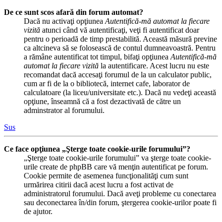
De ce sunt scos afară din forum automat?
Dacă nu activaţi opţiunea
Autentifică-mă automat la fiecare
vizită
atunci când vă autentificaţi, veţi fi autentificat doar
pentru o perioadă de timp prestabilită. Această măsură previne
ca altcineva să se folosească de contul dumneavoastră. Pentru
a rămâne autentificat tot timpul, bifaţi opţiunea
Autentifică-mă
automat la fiecare vizită
la autentificare. Acest lucru nu este
recomandat dacă accesaţi forumul de la un calculator public,
cum ar fi de la o bibliotecă, internet cafe, laborator de
calculatoare (la liceu/universitate etc.). Dacă nu vedeţi această
opţiune, înseamnă că a fost dezactivată de către un
adminstrator al forumului.
Sus
Ce face opţiunea „Şterge toate cookie-urile forumului”?
„Şterge toate cookie-urile forumului” va şterge toate cookie-
urile create de phpBB care vă menţin autentificat pe forum.
Cookie permite de asemenea funcţionalităţi cum sunt
urmărirea citirii dacă acest lucru a fost activat de
administratorul forumului. Dacă aveţi probleme cu conectarea
sau deconectarea în/din forum, ştergerea cookie-urilor poate fi
de ajutor.