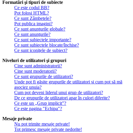
Formatări şi tipuri de subiecte
Ce este codul BB?
Pot folosi HTML?
Ce sunt Zâmbetele?
Pot publica imagini?
Ce sunt anunţurile globale?
Ce sunt anunţurile?
Ce sunt subiectele importante?
Ce sunt subiectele blocate/închise?
Ce sunt iconiţele de subiect?
Niveluri de utilizatori şi grupuri
Cine sunt administratorii?
Cine sunt moderatorii?
Ce sunt grupurile de utilizatori?
Unde pot fi găsite grupurile de utilizatori şi cum pot să mă
asociez unuia?
Cum pot deveni liderul unui grup de utilizatori?
De ce grupurile de utilizatori apar în culori diferite?
Ce este un „Grup implicit”?
Ce este pagina "Echipa"?
Mesaje private
Nu pot trimite mesaje private!
Tot primesc mesaje private nedorite!