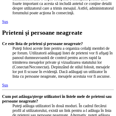
foarte important ca acesta să includă antetul ce conţine detalii
despre utilizatorul care a trimis mesajul. Astfel, administratorul
forumului poate acţiona în consecinţă.
Sus
Prieteni şi persoane neagreate
Ce este lista de prieteni şi persoane neagreate?
Puteţi folosi aceste liste pentru a organiza ceilalţi membri de
pe forum. Utilizatorii adăugaţi listei de prieteni vor fi afişaţi în
panoul dumneavoastră de control pentru acces rapid la
trimiterea mesajelor private şi vizualizarea statutului lor
(Conectat/Neconectat). Depinzând de stilul folosit, mesajele
lor pot fi scoase în evidenţă. Dacă adăugaţi un utilizator în
lista cu persoane neagreate, mesajele acestuia vor fi ascunse.
Sus
Cum pot adăuga/şterge utilizatori în listele mele de prieteni sau
persoane neagreate?
Puteţi adăuga utilizatori în două moduri. În cadrul fiecărui
profil al utilizatorului, există un link pentru a-l adăuga în lista
de prieteni sau persoane neagreate. Alternativ, puteţi adăuga