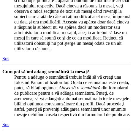
scurtă după publicare - apăsând butonul de modificare asociat
mesajulului respectiv. Dacă cineva a răspuns la mesaj, veţi
observa o mică secţiune de text sub mesaj când reveniţi la
subiect care arată de câte ori aţi modificat acel mesaj împreună
cu data şi ora modificării. Aceasta va apărea doar dacă cineva
a răspuns la subiect; nu va apărea dacă un moderator sau
administrator a modificat mesajul, aceştia ar trebui să lase un
mesaj în care să spună ce şi de ce au modificat. Reţineţi că
utilizatorii obișnuiți nu pot şterge un mesaj odată ce un alt
utilizator a răspuns.
Sus
Cum pot să îmi adaug semnătură la mesaj?
Pentru a adăuga o semnătură trebuie întâi să vă creaţi una
folosind Panoul utilizatorului. Odată ce semnătura este creată,
puteţi să bifaţi opţiunea
Ataşează o semnătură
din formularul
de publicare pentru a vă adăuga semnătura. Puteţi, de
asemenea, să vă adăugaţi automat semnătura la toate mesajele
bifând opţiunea corespunzătoare din profil. Dacă procedaţi
astfel, puteţi să preveniţi adăugarea semnăturii unor anumite
mesaje debifând caseta respectivă din formularul de publicare.
Sus