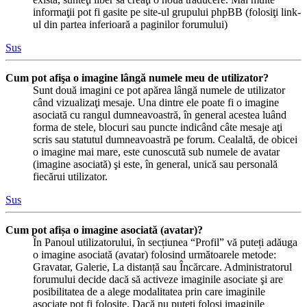
informaţii pot fi gasite pe site-ul grupului phpBB (folosiţi link-
ul din partea inferioară a paginilor forumului)
Sus
Cum pot afişa o imagine lângă numele meu de utilizator?
Sunt două imagini ce pot apărea lângă numele de utilizator
când vizualizaţi mesaje. Una dintre ele poate fi o imagine
asociată cu rangul dumneavoastră, în general acestea luând
forma de stele, blocuri sau puncte indicând câte mesaje aţi
scris sau statutul dumneavoastră pe forum. Cealaltă, de obicei
o imagine mai mare, este cunoscută sub numele de avatar
(imagine asociată) şi este, în general, unică sau personală
fiecărui utilizator.
Sus
Cum pot afișa o imagine asociată (avatar)?
În Panoul utilizatorului, în secțiunea “Profil” vă puteți adăuga
o imagine asociată (avatar) folosind următoarele metode:
Gravatar, Galerie, La distanță sau Încărcare. Administratorul
forumului decide dacă să activeze imaginile asociate şi are
posibilitatea de a alege modalitatea prin care imaginile
asociate pot fi folosite. Dacă nu puteţi folosi imaginile