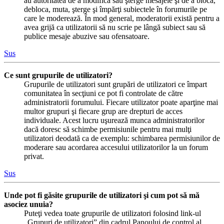
au autoritatea de a modifica sau şterge mesajele şi de a bloca,
debloca, muta, şterge şi împărţi subiectele în forumurile pe
care le moderează. În mod general, moderatorii există pentru a
avea grijă ca utilizatorii să nu scrie pe lângă subiect sau să
publice mesaje abuzive sau ofensatoare.
Sus
Ce sunt grupurile de utilizatori?
Grupurile de utilizatori sunt grupări de utilizatori ce împart
comunitatea în secţiuni ce pot fi controlate de către
administratorii forumului. Fiecare utilizator poate aparţine mai
multor grupuri şi fiecare grup are drepturi de acces
individuale. Acest lucru uşurează munca administratorilor
dacă doresc să schimbe permisiunile pentru mai mulţi
utilizatori deodată ca de exemplu: schimbarea permisiunilor de
moderare sau acordarea accesului utilizatorilor la un forum
privat.
Sus
Unde pot fi găsite grupurile de utilizatori şi cum pot să mă
asociez unuia?
Puteţi vedea toate grupurile de utilizatori folosind link-ul
„Grupuri de utilizatori” din cadrul Panoului de control al