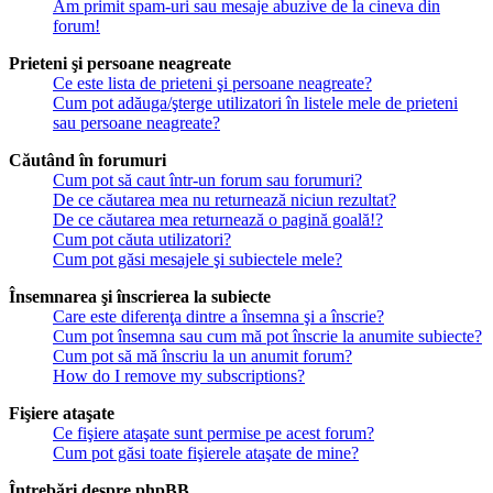
Am primit spam-uri sau mesaje abuzive de la cineva din
forum!
Prieteni şi persoane neagreate
Ce este lista de prieteni şi persoane neagreate?
Cum pot adăuga/şterge utilizatori în listele mele de prieteni
sau persoane neagreate?
Căutând în forumuri
Cum pot să caut într-un forum sau forumuri?
De ce căutarea mea nu returnează niciun rezultat?
De ce căutarea mea returnează o pagină goală!?
Cum pot căuta utilizatori?
Cum pot găsi mesajele şi subiectele mele?
Însemnarea şi înscrierea la subiecte
Care este diferenţa dintre a însemna şi a înscrie?
Cum pot însemna sau cum mă pot înscrie la anumite subiecte?
Cum pot să mă înscriu la un anumit forum?
How do I remove my subscriptions?
Fişiere ataşate
Ce fişiere ataşate sunt permise pe acest forum?
Cum pot găsi toate fişierele ataşate de mine?
Întrebări despre phpBB