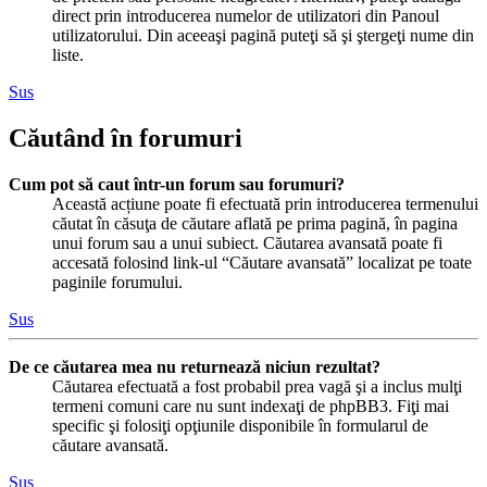
direct prin introducerea numelor de utilizatori din Panoul
utilizatorului. Din aceeaşi pagină puteţi să şi ştergeţi nume din
liste.
Sus
Căutând în forumuri
Cum pot să caut într-un forum sau forumuri?
Această acțiune poate fi efectuată prin introducerea termenului
căutat în căsuţa de căutare aflată pe prima pagină, în pagina
unui forum sau a unui subiect. Căutarea avansată poate fi
accesată folosind link-ul “Căutare avansată” localizat pe toate
paginile forumului.
Sus
De ce căutarea mea nu returnează niciun rezultat?
Căutarea efectuată a fost probabil prea vagă şi a inclus mulţi
termeni comuni care nu sunt indexaţi de phpBB3. Fiţi mai
specific şi folosiţi opţiunile disponibile în formularul de
căutare avansată.
Sus