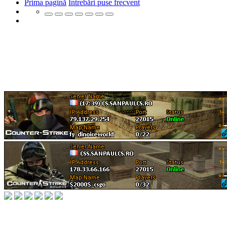
Prima pagină
Întrebări puse frecvent