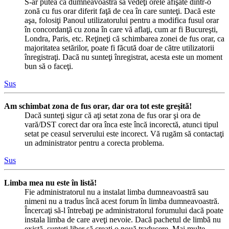
S-ar putea ca dumneavoastră să vedeţi orele afişate dintr-o
zonă cu fus orar diferit faţă de cea în care sunteţi. Dacă este
aşa, folosiţi Panoul utilizatorului pentru a modifica fusul orar
în concordanţă cu zona în care vă aflaţi, cum ar fi Bucureşti,
Londra, Paris, etc. Reţineţi că schimbarea zonei de fus orar, ca
majoritatea setărilor, poate fi făcută doar de către utilizatorii
înregistraţi. Dacă nu sunteţi înregistrat, acesta este un moment
bun să o faceţi.
Sus
Am schimbat zona de fus orar, dar ora tot este greşită!
Dacă sunteţi sigur că aţi setat zona de fus orar şi ora de
vară/DST corect dar ora înca este încă incorectă, atunci tipul
setat pe ceasul serverului este incorect. Vă rugăm să contactaţi
un administrator pentru a corecta problema.
Sus
Limba mea nu este în listă!
Fie administratorul nu a instalat limba dumneavoastră sau
nimeni nu a tradus încă acest forum în limba dumneavoastră.
Încercaţi să-l întrebaţi pe administratorul forumului dacă poate
instala limba de care aveţi nevoie. Dacă pachetul de limbă nu
există, sunteţi liber să creaţi o nouă traducere. Mai multe