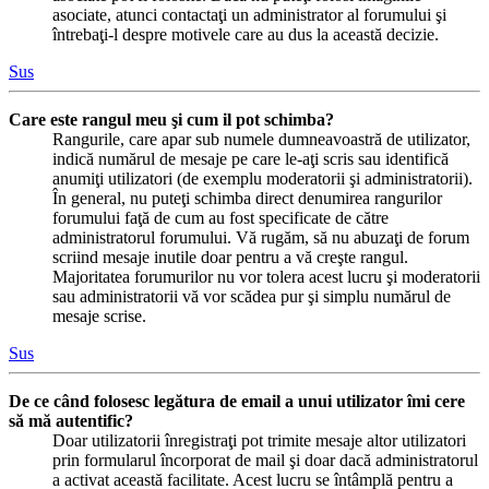
asociate, atunci contactaţi un administrator al forumului şi
întrebaţi-l despre motivele care au dus la această decizie.
Sus
Care este rangul meu şi cum il pot schimba?
Rangurile, care apar sub numele dumneavoastră de utilizator,
indică numărul de mesaje pe care le-aţi scris sau identifică
anumiţi utilizatori (de exemplu moderatorii şi administratorii).
În general, nu puteţi schimba direct denumirea rangurilor
forumului faţă de cum au fost specificate de către
administratorul forumului. Vă rugăm, să nu abuzaţi de forum
scriind mesaje inutile doar pentru a vă creşte rangul.
Majoritatea forumurilor nu vor tolera acest lucru şi moderatorii
sau administratorii vă vor scădea pur şi simplu numărul de
mesaje scrise.
Sus
De ce când folosesc legătura de email a unui utilizator îmi cere
să mă autentific?
Doar utilizatorii înregistraţi pot trimite mesaje altor utilizatori
prin formularul încorporat de mail şi doar dacă administratorul
a activat această facilitate. Acest lucru se întâmplă pentru a