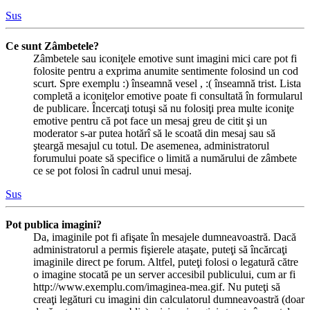
Sus
Ce sunt Zâmbetele?
Zâmbetele sau iconiţele emotive sunt imagini mici care pot fi
folosite pentru a exprima anumite sentimente folosind un cod
scurt. Spre exemplu :) înseamnă vesel , :( înseamnă trist. Lista
completă a iconiţelor emotive poate fi consultată în formularul
de publicare. Încercaţi totuşi să nu folosiţi prea multe iconiţe
emotive pentru că pot face un mesaj greu de citit şi un
moderator s-ar putea hotărî să le scoată din mesaj sau să
şteargă mesajul cu totul. De asemenea, administratorul
forumului poate să specifice o limită a numărului de zâmbete
ce se pot folosi în cadrul unui mesaj.
Sus
Pot publica imagini?
Da, imaginile pot fi afişate în mesajele dumneavoastră. Dacă
administratorul a permis fişierele ataşate, puteţi să încărcaţi
imaginile direct pe forum. Altfel, puteţi folosi o legatură către
o imagine stocată pe un server accesibil publicului, cum ar fi
http://www.exemplu.com/imaginea-mea.gif. Nu puteţi să
creaţi legături cu imagini din calculatorul dumneavoastră (doar