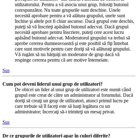
utilizatorului. Pentru a vă asocia unui grup, folosiţi butonul
corespunzător. Nu toate grupurile sunt deschise. Unele
necesită aprobare pentru a vă alătura grupului, unele sunt
închise şi altele pot fi chiar ascunse. Dacă grupul este deschis,
puteţi să vă înscrieţi apăsând butonul adecvat. Dacă grupul
necesită aprobare pentru înscriere, puteţi cere acest lucru
apăsând butonul adecvat. Moderatorul grupului va trebui să
aprobe cererea dumneavoastră şi este posibil să fiţi întrebat
care sunt motivele pentru care doriţi să vă alăturaţi grupului.
Vă rugăm să nu hărţuiţi un moderator de grup dacă vă
respinge cererea pentru că are motive întemeiate.
Sus
Cum pot deveni liderul unui grup de utilizatori?
De obicei un lider al unui grup de utilizatori este numit când
grupul este creat de către un administrator al forumului. Dacă
doriţi să creaţi un grup de utilizatori, atunci primul lucru pe
care trebuie să îl faceţi este să luaţi legătura cu un
administrator; încercaţi să-i trimiteţi un mesaj privat.
Sus
De ce grupurile de utilizatori apar în culori diferite?