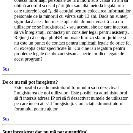
colecta informaţii personale de la minorii sub vârsta 13 ani să
obţină acordul scris al părinţilor sau altă metodă legală prin
care tutorele legal îşi dă acordul pentru colectarea informaţiilor
personale de la minorul cu vârsta sub 13 ani. Dacă nu sunteţi
sigur dacă acest lucru este aplicabil dumneavoastră - ca un
utilizator ce se înregistrează - sau acestui site pe care încercaţi
să vă înregistraţi, contactaţi un consilier legal pentru asistenţă.
Reţineţi că echipa phpBB nu poate furniza sfaturi juridice şi
nu este un punct de contact pentru implicaţii legale de orice fel
cu excepţia celor specificate în "Cu cine iau legatura pentru
probleme legate de abuzuri si/sau aspecte juridice legate de
acest program?".
Sus
De ce nu mă pot înregistra?
Este posibil ca administratorul forumului să fi dezactivat
înregistrarea de noi utilizatori. Este posibil ca administratorul
să fi interzis adresa IP ori să fi dezactivat numele de utilizator
pe care încercaţi să-l înregistraţi. Contactați administratorul
forumului pentru ajutor.
Sus
Sunt înregistrat dar nu mă pot autentifica!