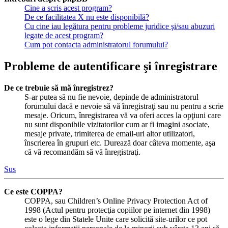
Cine a scris acest program?
De ce facilitatea X nu este disponibilă?
Cu cine iau legătura pentru probleme juridice şi/sau abuzuri
legate de acest program?
Cum pot contacta administratorul forumului?
Probleme de autentificare şi înregistrare
De ce trebuie să mă înregistrez?
S-ar putea să nu fie nevoie, depinde de administratorul
forumului dacă e nevoie să vă înregistraţi sau nu pentru a scrie
mesaje. Oricum, înregistrarea vă va oferi acces la opţiuni care
nu sunt disponibile vizitatorilor cum ar fi imagini asociate,
mesaje private, trimiterea de email-uri altor utilizatori,
înscrierea în grupuri etc. Durează doar câteva momente, aşa
că vă recomandăm să vă înregistraţi.
Sus
Ce este COPPA?
COPPA, sau Children’s Online Privacy Protection Act of
1998 (Actul pentru protecţia copiilor pe internet din 1998)
este o lege din Statele Unite care solicită site-urilor ce pot