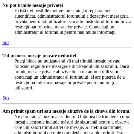
Nu pot trimite mesaje private!
Există trei posibile motive: nu sunteţi înregistrat ori
autentificat, administratorul forumului a dezactivat mesageria
privată pentru toţi utilizatorii sau administratorul forumului v-a
restricţionat folosirea mesajelor private. Contactaţi un
administrator al forumului pentru mai multe informaţii.
Sus
Tot primesc mesaje private nedorite!
Puteţi bloca un utilizator să vă mai trimită mesaje private
folosind regulile de mesagerie din Panoul utilizatorului. Dacă
primiţi mesaje private abuzive de la un anumit utilizator,
contactaţi un administrator al forumului; el are puterea de a
restricţiona folosirea mesajelor private pentru anumiţi
utilizatori.
Sus
Am primit spam-uri sau mesaje abuzive de la cineva din forum!
Ne pare rău să auzim acest lucru. Opţiunea de trimitere a unui
mesaj electronic include măsuri de siguranţă pentru a observa
care utilizatori trimit astfel de mesaje. Ar trebui să trimiteţi
administratorului o copie completă a mesajului primit. Este