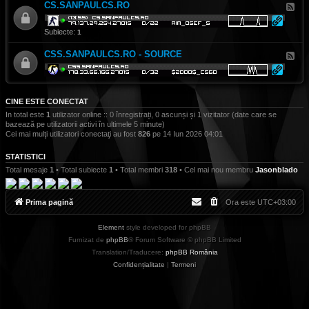
CS.SANPAULCS.RO
F
l
u
x
Subiecte:
1
-
C
CSS.SANPAULCS.RO - SOURCE
F
S
l
.
u
S
x
A
-
N
C
P
CINE ESTE CONECTAT
S
A
S
U
In total este
1
utilizator online :: 0 înregistrați, 0 ascunși și 1 vizitator (date care se
.
L
bazează pe utilizatorii activi în ultimele 5 minute)
S
C
Cei mai mulţi utilizatori conectaţi au fost
826
pe 14 Iun 2026 04:01
A
S
N
.
P
R
STATISTICI
A
O
Total mesaje
1
• Total subiecte
1
• Total membri
318
• Cel mai nou membru
Jasonblado
U
L
C
S
Prima pagină
Ora este
UTC+03:00
.
R
O
Element
style developed for phpBB
-
S
Furnizat de
phpBB
® Forum Software © phpBB Limited
O
Translation/Traducere:
phpBB România
U
R
Confidențialitate
|
Termeni
C
E