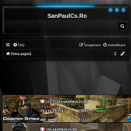
SanPaulCs.Ro
C
ă
u
t
a
r
e
FAQ
Înregistrare
Autentificare
Prima pagină