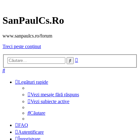
SanPaulCs.Ro
www.sanpaulcs.ro/forum
Treci peste conţinut
Căutare
Căutare
avansată
Căutare
Legături rapide
Vezi mesaje fără răspuns
Vezi subiecte active
Căutare
FAQ
Autentificare
Înregistrare