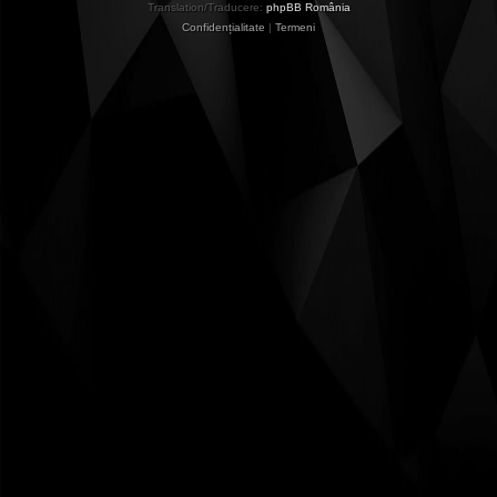
Translation/Traducere:
phpBB România
Confidențialitate
|
Termeni