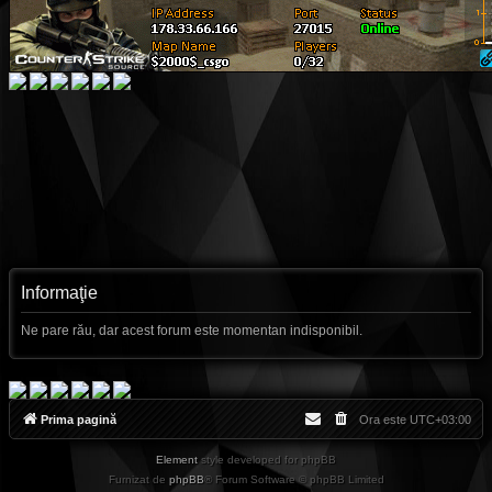
Informaţie
Ne pare rău, dar acest forum este momentan indisponibil.
Prima pagină
Ora este
UTC+03:00
Element
style developed for phpBB
Furnizat de
phpBB
® Forum Software © phpBB Limited