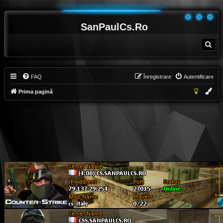
SanPaulCs.Ro
C
ă
u
t
a
r
e
FAQ
Înregistrare
Autentificare
Prima pagină