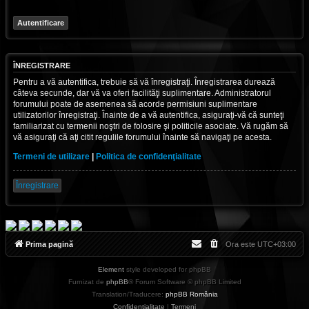
ÎNREGISTRARE
Pentru a vă autentifica, trebuie să vă înregistraţi. Înregistrarea durează
câteva secunde, dar vă va oferi facilităţi suplimentare. Administratorul
forumului poate de asemenea să acorde permisiuni suplimentare
utilizatorilor înregistraţi. Înainte de a vă autentifica, asiguraţi-vă că sunteţi
familiarizat cu termenii noştri de folosire şi politicile asociate. Vă rugăm să
vă asiguraţi că aţi citit regulile forumului înainte să navigaţi pe acesta.
Termeni de utilizare
|
Politica de confidenţialitate
Înregistrare
Prima pagină
Ora este
UTC+03:00
Element
style developed for phpBB
Furnizat de
phpBB
® Forum Software © phpBB Limited
Translation/Traducere:
phpBB România
Confidențialitate
|
Termeni