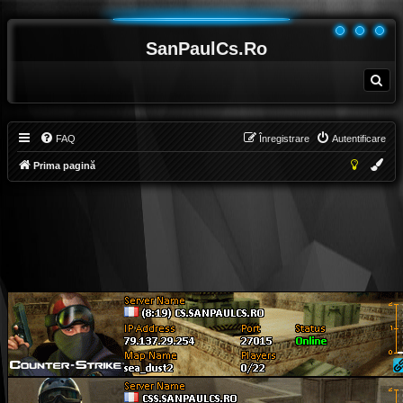
SanPaulCs.Ro
C
ă
u
t
a
r
e
FAQ
Înregistrare
Autentificare
Prima pagină