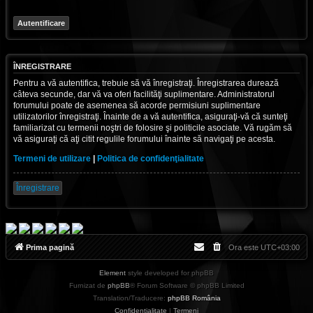
ÎNREGISTRARE
Pentru a vă autentifica, trebuie să vă înregistraţi. Înregistrarea durează
câteva secunde, dar vă va oferi facilităţi suplimentare. Administratorul
forumului poate de asemenea să acorde permisiuni suplimentare
utilizatorilor înregistraţi. Înainte de a vă autentifica, asiguraţi-vă că sunteţi
familiarizat cu termenii noştri de folosire şi politicile asociate. Vă rugăm să
vă asiguraţi că aţi citit regulile forumului înainte să navigaţi pe acesta.
Termeni de utilizare
|
Politica de confidenţialitate
Înregistrare
Prima pagină
Ora este
UTC+03:00
Element
style developed for phpBB
Furnizat de
phpBB
® Forum Software © phpBB Limited
Translation/Traducere:
phpBB România
Confidențialitate
|
Termeni