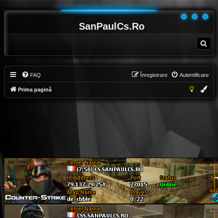
SanPaulCs.Ro
C
ă
u
t
a
r
e
FAQ
Înregistrare
Autentificare
Prima pagină