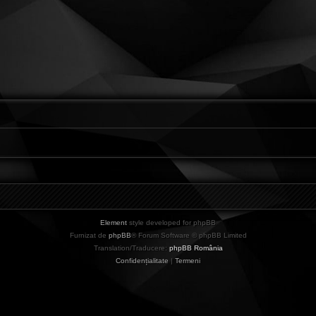
Element
style developed for phpBB
Furnizat de
phpBB
® Forum Software © phpBB Limited
Translation/Traducere:
phpBB România
Confidențialitate
|
Termeni