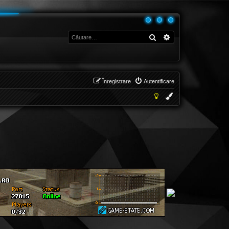
Căutare
Căutare avansată
Înregistrare
Autentificare