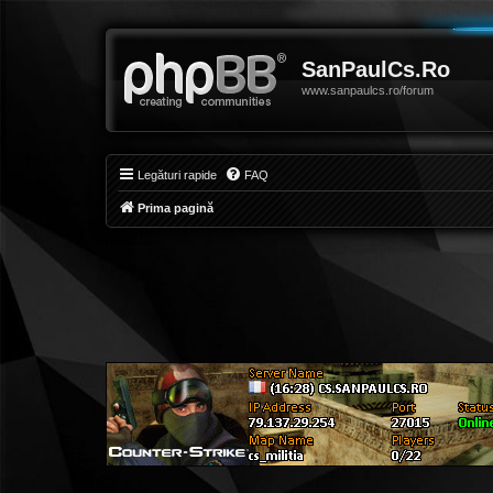
SanPaulCs.Ro
www.sanpaulcs.ro/forum
Legături rapide
FAQ
Prima pagină