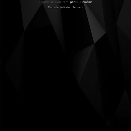
Translation/Traducere:
phpBB România
Confidențialitate
|
Termeni