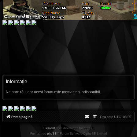
Informaţie
Ne pare rău, dar acest forum este momentan indisponibil.
Prima pagină
Ora este
UTC+03:00
Element
style developed for phpBB
Furnizat de
phpBB
® Forum Software © phpBB Limited