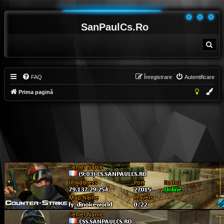
SanPaulCs.Ro
C
ă
u
t
a
r
e
FAQ
Înregistrare
Autentificare
Prima pagină